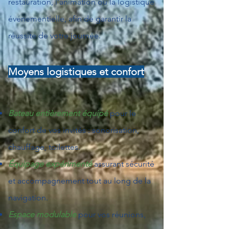
restauration, l’animation ou la logistique
événementielle, afin de garantir la
réussite de votre journée.
Moyens logistiques et confort
Bateau entièrement équipé
pour le
confort de vos invités : sonorisation,
chauffage, toilettes.
Équipage expérimenté
assurant sécurité
et accompagnement tout au long de la
navigation.
Espace modulable
pour vos réunions,